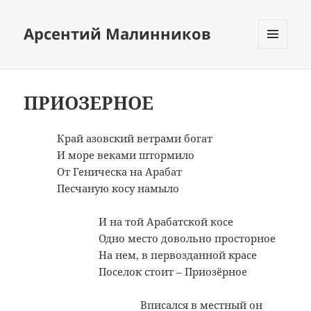
Арсентий Малинников
МЕНЮ
И
ВИДЖЕТЫ
ПРИОЗЕРНОЕ
Край азовский ветрами богат
И море веками штормило
От Геническа на Арабат
Песчаную косу намыло
И на той Арабатской косе
Одно место довольно просторное
На нем, в первозданной красе
Поселок стоит – Приозёрное
Вписался в местный он